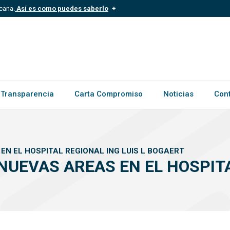
cana.
Así es como puedes saberlo
.mil.do
Los sitios web oficiales .gob.d
ece a una organización oficial del
Un candado (?) o https:// signific
.gob.do o .gov.do. Comparte inform
Transparencia
Carta Compromiso
Noticias
Con
N EL HOSPITAL REGIONAL ING LUIS L BOGAERT
UEVAS AREAS EN EL HOSPITAL