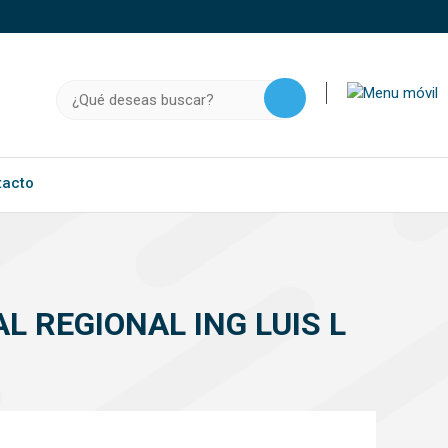
o, .gov.do o .mil.do seguros usan HTTPS
a que estás conectado a un sitio seguro dentro de
Buscar:
ación confidencial solo en este tipo de sitios.
tacto
 REGIONAL ING LUIS L