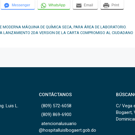
Messenger
WhatsApp
Email
Print
CIBE MODERNA MÁQUINA DE QUÍMICA SECA, PARA ÁREA DE LABORATORIO.
IZA LANZAMIENTO 2DA VERSION DE LA CARTA COMPROMISO AL CIUDADANO
CONTÁCTANOS
BÚSCAN
g. Luis L.
(809) 572-6058
C/ Vega e
Bogaert, 
(809) 869-6900
Dominica
atencionalusuario
@hospitalluislbogaert.gob.do