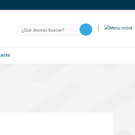
o, .gov.do o .mil.do seguros usan HTTPS
a que estás conectado a un sitio seguro dentro de
Buscar:
ación confidencial solo en este tipo de sitios.
tacto