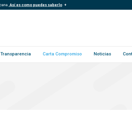
cana.
Así es como puedes saberlo
.mil.do
Los sitios web oficiales .gob.d
ece a una organización oficial del
Un candado (?) o https:// signific
.gob.do o .gov.do. Comparte inform
Transparencia
Carta Compromiso
Noticias
Con