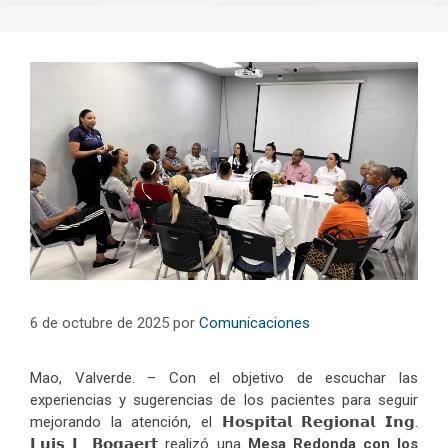
6 de octubre de 2025
por
Comunicaciones
Mao, Valverde. – Con el objetivo de escuchar las
experiencias y sugerencias de los pacientes para seguir
mejorando la atención, el 𝗛𝗼𝘀𝗽𝗶𝘁𝗮𝗹 𝗥𝗲𝗴𝗶𝗼𝗻𝗮𝗹 𝗜𝗻𝗴.
𝗟𝘂𝗶𝘀 𝗟. 𝗕𝗼𝗴𝗮𝗲𝗿𝘁 realizó una
Mesa Redonda con los