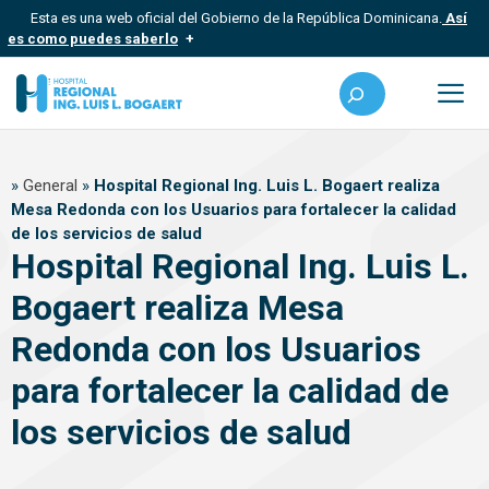
Saltar
Esta es una web oficial del Gobierno de la República Dominicana.
Así
al
es como puedes saberlo
contenido
Los sitios web oficiales utilizan .gob.do, .gov.do o .mil.do
Buscar
Un sitio .gob.do, .gov.do o .mil.do significa que pertenece a una
organización oficial del Estado dominicano.
Me
Los sitios web oficiales .gob.do, .gov.do o .mil.do seguros
»
General
»
Hospital Regional Ing. Luis L. Bogaert realiza
usan HTTPS
Mesa Redonda con los Usuarios para fortalecer la calidad
Un candado (?) o https:// significa que estás conectado a un sitio
de los servicios de salud
seguro dentro de .gob.do o .gov.do. Comparte información
confidencial solo en este tipo de sitios.
Hospital Regional Ing. Luis L.
Bogaert realiza Mesa
Redonda con los Usuarios
para fortalecer la calidad de
los servicios de salud