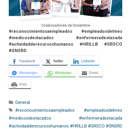
Colaboradores de Diciembre
#reconocimientosaempleados #empleadosdelmes
#medicosdestacados #enfermeradestacada
#actividadderecursoshumanos #HRILLB #SRSCO
#SNSRD
Facebook
Twitter
LinkedIn
Messenger
WhatsApp
Email
Print
Categorías
General
Etiquetas
#reconocimientosaempleados #empleadosdelmes
#medicosdestacados #enfermeradestacada
#actividadderecursoshumanos #HRILLB #SRSCO #SNSRD