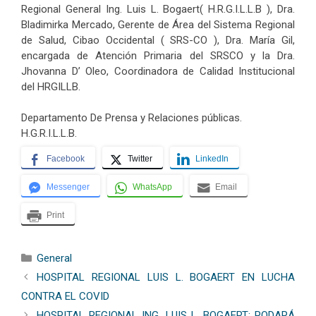
Regional General Ing. Luis L. Bogaert( H.R.G.I.L.L.B ), Dra.
Bladimirka Mercado, Gerente de Área del Sistema Regional
de Salud, Cibao Occidental ( SRS-CO ), Dra. María Gil,
encargada de Atención Primaria del SRSCO y la Dra.
Jhovanna D’ Oleo, Coordinadora de Calidad Institucional
del HRGILLB.
Departamento De Prensa y Relaciones públicas.
H.G.R.I.L.L.B.
Facebook
Twitter
LinkedIn
Messenger
WhatsApp
Email
Print
Categorías
General
HOSPITAL REGIONAL LUIS L. BOGAERT EN LUCHA
CONTRA EL COVID
HOSPITAL REGIONAL ING. LUIS L. BOGAERT; PODARÁ