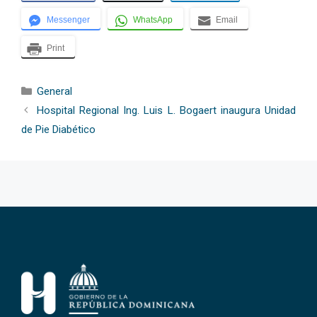
Messenger
WhatsApp
Email
Print
Categorías
General
Hospital Regional Ing. Luis L. Bogaert inaugura Unidad
de Pie Diabético