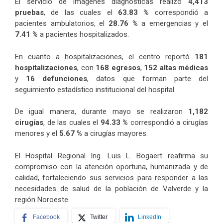
El servicio de imágenes diagnósticas realizó
4,413
pruebas
, de las cuales el
63.83 %
correspondió a
pacientes ambulatorios, el
28.76 %
a emergencias y el
7.41 %
a pacientes hospitalizados.
En cuanto a hospitalizaciones, el centro reportó
181
hospitalizaciones
, con
168 egresos
,
152 altas médicas
y
16 defunciones
, datos que forman parte del
seguimiento estadístico institucional del hospital.
De igual manera, durante mayo se realizaron
1,182
cirugías
, de las cuales el
94.33 %
correspondió a cirugías
menores y el
5.67 %
a cirugías mayores.
El Hospital Regional Ing. Luis L. Bogaert reafirma su
compromiso con la atención oportuna, humanizada y de
calidad, fortaleciendo sus servicios para responder a las
necesidades de salud de la población de Valverde y la
región Noroeste.
Facebook
Twitter
LinkedIn