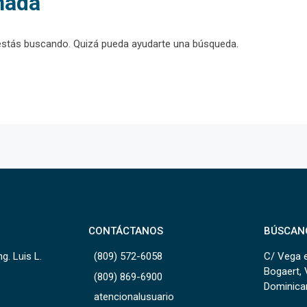
nada
estás buscando. Quizá pueda ayudarte una búsqueda.
CONTÁCTANOS
BÚSCAN
g. Luis L.
(809) 572-6058
C/ Vega e
Bogaert, 
(809) 869-6900
Dominica
atencionalusuario