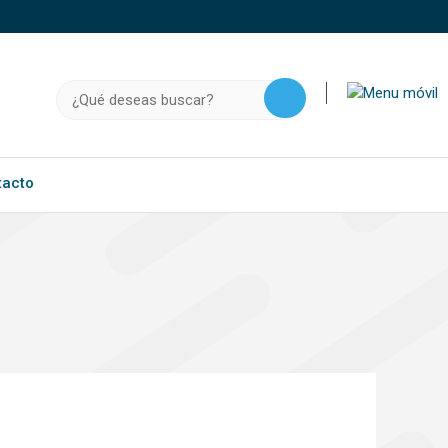
o, .gov.do o .mil.do seguros usan HTTPS
a que estás conectado a un sitio seguro dentro de
Buscar:
ación confidencial solo en este tipo de sitios.
tacto