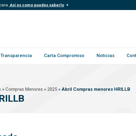
cana.
Así es como puedes saberlo
.mil.do
Los sitios web oficiales .gob.d
ece a una organización oficial del
Un candado (?) o https:// signific
.gob.do o .gov.do. Comparte inform
Transparencia
Carta Compromiso
Noticias
Con
s
»
Compras Menores
»
2025
»
Abril Compras menores HRILLB
RILLB