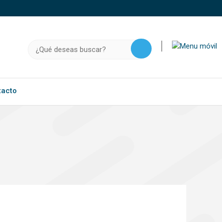
o, .gov.do o .mil.do seguros usan HTTPS
a que estás conectado a un sitio seguro dentro de
Buscar:
ación confidencial solo en este tipo de sitios.
tacto