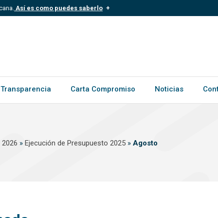
cana.
Así es como puedes saberlo
.mil.do
Los sitios web oficiales .gob.d
ece a una organización oficial del
Un candado (?) o https:// signific
.gob.do o .gov.do. Comparte inform
Transparencia
Carta Compromiso
Noticias
Con
s 2026
»
Ejecución de Presupuesto 2025
»
Agosto