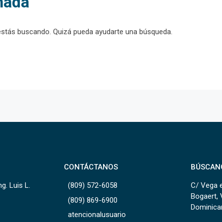
nada
estás buscando. Quizá pueda ayudarte una búsqueda.
CONTÁCTANOS
BÚSCAN
g. Luis L.
(809) 572-6058
C/ Vega e
Bogaert, 
(809) 869-6900
Dominica
atencionalusuario