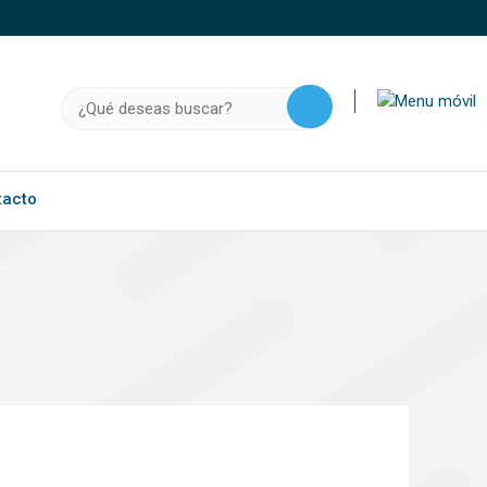
o, .gov.do o .mil.do seguros usan HTTPS
a que estás conectado a un sitio seguro dentro de
Buscar:
ación confidencial solo en este tipo de sitios.
tacto