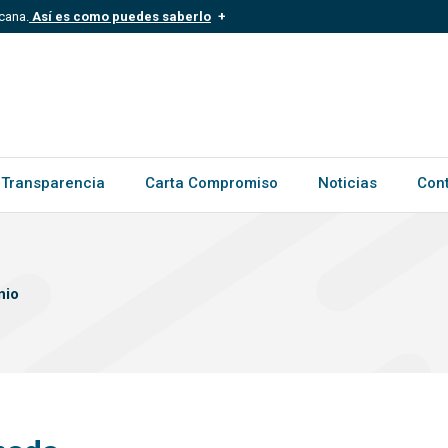
cana.
Así es como puedes saberlo
.mil.do
Los sitios web oficiales .gob.d
ece a una organización oficial del
Un candado (?) o https:// signific
.gob.do o .gov.do. Comparte inform
Transparencia
Carta Compromiso
Noticias
Con
nio