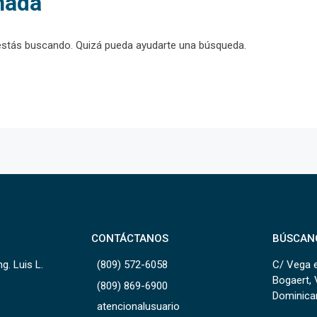
nada
estás buscando. Quizá pueda ayudarte una búsqueda.
CONTÁCTANOS
BÚSCAN
g. Luis L.
(809) 572-6058
C/ Vega e
Bogaert, 
(809) 869-6900
Dominica
atencionalusuario