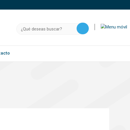
o, .gov.do o .mil.do seguros usan HTTPS
a que estás conectado a un sitio seguro dentro de
Buscar:
ación confidencial solo en este tipo de sitios.
tacto