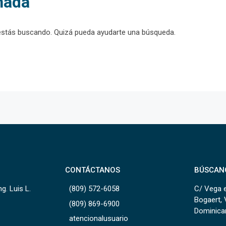
nada
estás buscando. Quizá pueda ayudarte una búsqueda.
CONTÁCTANOS
BÚSCAN
g. Luis L.
(809) 572-6058
C/ Vega e
Bogaert, 
(809) 869-6900
Dominica
atencionalusuario