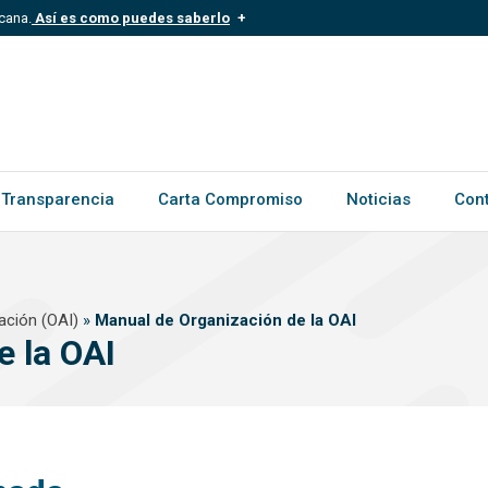
cana.
Así es como puedes saberlo
.mil.do
Los sitios web oficiales .gob.d
ece a una organización oficial del
Un candado (?) o https:// signific
.gob.do o .gov.do. Comparte inform
Transparencia
Carta Compromiso
Noticias
Con
ación (OAI)
»
Manual de Organización de la OAI
e la OAI