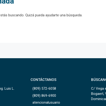
nada
estás buscando. Quizá pueda ayudarte una búsqueda.
CONTÁCTANOS
BÚSCAN
g. Luis L.
(809) 572-6058
C/ Vega e
Bogaert, 
(809) 869-6900
Dominica
atencionalusuario