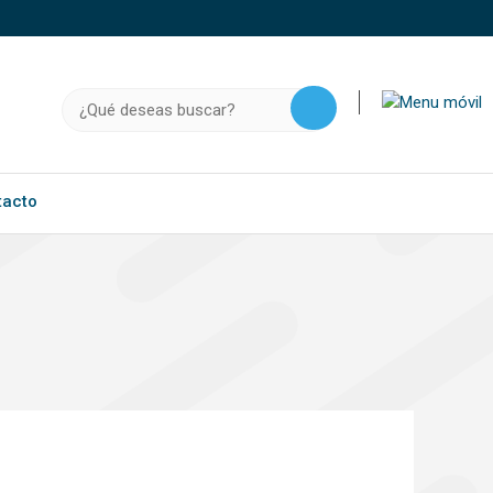
o, .gov.do o .mil.do seguros usan HTTPS
a que estás conectado a un sitio seguro dentro de
Buscar:
ación confidencial solo en este tipo de sitios.
tacto