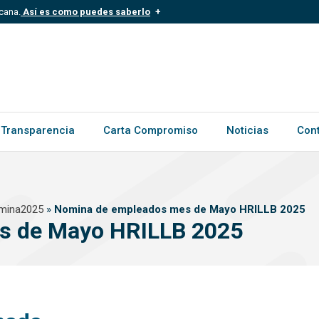
cana.
Así es como puedes saberlo
.mil.do
Los sitios web oficiales .gob.d
ece a una organización oficial del
Un candado (?) o https:// signific
.gob.do o .gov.do. Comparte inform
Transparencia
Carta Compromiso
Noticias
Con
mina2025
»
Nomina de empleados mes de Mayo HRILLB 2025
s de Mayo HRILLB 2025