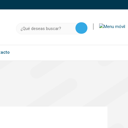
o, .gov.do o .mil.do seguros usan HTTPS
a que estás conectado a un sitio seguro dentro de
Buscar:
ación confidencial solo en este tipo de sitios.
tacto