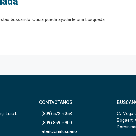
nada
estás buscando. Quizá pueda ayudarte una búsqueda.
CONTÁCTANOS
BÚSCAN
g. Luis L.
(809) 572-6058
C/ Vega e
Bogaert, 
(809) 869-6900
Dominica
atencionalusuario