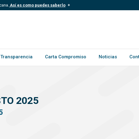
cana.
Así es como puedes saberlo
.mil.do
Los sitios web oficiales .gob.d
ece a una organización oficial del
Un candado (?) o https:// signific
.gob.do o .gov.do. Comparte inform
Transparencia
Carta Compromiso
Noticias
Con
TO 2025
5