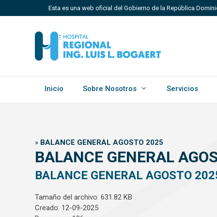
Saltar
Esta es una web oficial del Gobierno de la República Domini
al
contenido
Los sitios web oficiales utilizan .gob.do, .gov.do o 
Un sitio .gob.do, .gov.do o .mil.do significa que perten
Estado dominicano.
Inicio
Sobre Nosotros
Servicios
»
BALANCE GENERAL AGOSTO 2025
BALANCE GENERAL AGOS
BALANCE GENERAL AGOSTO 202
Tamaño del archivo: 631.82 KB
Creado: 12-09-2025