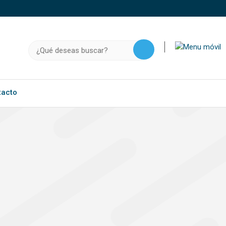
o, .gov.do o .mil.do seguros usan HTTPS
a que estás conectado a un sitio seguro dentro de
Buscar:
ación confidencial solo en este tipo de sitios.
tacto