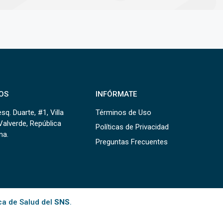
OS
INFÓRMATE
sq. Duarte, #1, Villa
Términos de Uso
Valverde, República
Políticas de Privacidad
na.
Preguntas Frecuentes
ca de Salud del
SNS
.