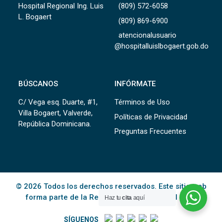
Hospital Regional Ing. Luis
(809) 572-6058
L. Bogaert
(809) 869-6900
atencionalusuario
@hospitalluislbogaert.gob.do
BÚSCANOS
INFÓRMATE
C/ Vega esq. Duarte, #1,
Términos de Uso
Villa Bogaert, Valverde,
Políticas de Privacidad
República Dominicana.
Preguntas Frecuentes
© 2026 Todos los derechos reservados. Este sitio web
forma parte de la Red Pública de Salud del
SNS
.
Haz tu
cita
aquí
SÍGUENOS