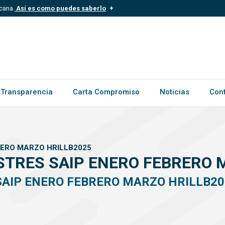
cana.
Así es como puedes saberlo
.mil.do
Los sitios web oficiales .gob.d
ece a una organización oficial del
Un candado (?) o https:// signific
.gob.do o .gov.do. Comparte inform
Transparencia
Carta Compromiso
Noticias
Con
RERO MARZO HRILLB2025
STRES SAIP ENERO FEBRERO 
SAIP ENERO FEBRERO MARZO HRILLB20