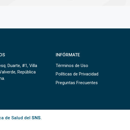
OS
INFÓRMATE
sq. Duarte, #1, Villa
Términos de Uso
Valverde, República
Políticas de Privacidad
na.
Preguntas Frecuentes
ca de Salud del
SNS
.