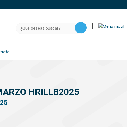
o, .gov.do o .mil.do seguros usan HTTPS
a que estás conectado a un sitio seguro dentro de
Buscar:
ación confidencial solo en este tipo de sitios.
tacto
MARZO HRILLB2025
25