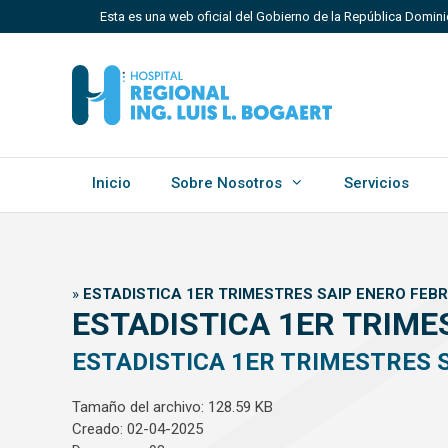
Saltar
Esta es una web oficial del Gobierno de la República Domini
al
contenido
Los sitios web oficiales utilizan .gob.do, .gov.do o 
Un sitio .gob.do, .gov.do o .mil.do significa que perten
Estado dominicano.
Inicio
Sobre Nosotros
Servicios
»
ESTADISTICA 1ER TRIMESTRES SAIP ENERO FEB
ESTADISTICA 1ER TRIME
ESTADISTICA 1ER TRIMESTRES 
Tamaño del archivo: 128.59 KB
Creado: 02-04-2025