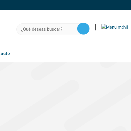
o, .gov.do o .mil.do seguros usan HTTPS
a que estás conectado a un sitio seguro dentro de
Buscar:
ación confidencial solo en este tipo de sitios.
tacto