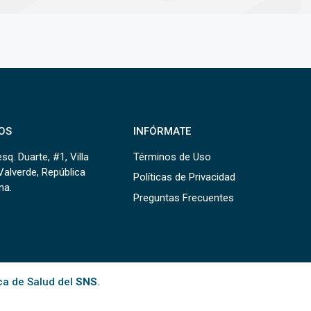
OS
INFÓRMATE
sq. Duarte, #1, Villa
Términos de Uso
Valverde, República
Políticas de Privacidad
na.
Preguntas Frecuentes
ca de Salud del
SNS
.