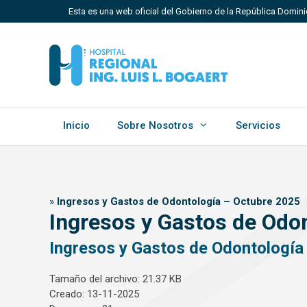
Saltar
Esta es una web oficial del Gobierno de la República Domini
al
contenido
Los sitios web oficiales utilizan .gob.do, .gov.do o 
Un sitio .gob.do, .gov.do o .mil.do significa que perten
Estado dominicano.
Inicio
Sobre Nosotros
Servicios
»
Ingresos y Gastos de Odontología – Octubre 2025
Ingresos y Gastos de Odo
Ingresos y Gastos de Odontología
Tamaño del archivo: 21.37 KB
Creado: 13-11-2025