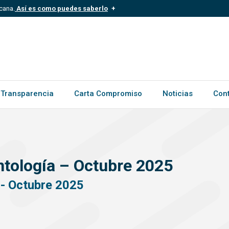
cana.
Así es como puedes saberlo
.mil.do
Los sitios web oficiales .gob.d
ece a una organización oficial del
Un candado (?) o https:// signific
.gob.do o .gov.do. Comparte inform
Transparencia
Carta Compromiso
Noticias
Con
ntología – Octubre 2025
 - Octubre 2025