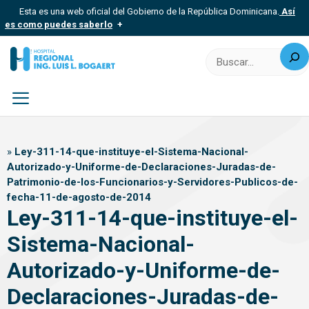
Saltar
Esta es una web oficial del Gobierno de la República Dominicana.
Así
al
es como puedes saberlo
contenido
Buscar
Los sitios web oficiales utilizan .gob.do, .gov.do o .mil.do
Un sitio .gob.do, .gov.do o .mil.do significa que pertenece a una
organización oficial del Estado dominicano.
Los sitios web oficiales .gob.do, .gov.do o .mil.do seguros
usan HTTPS
Menú
Un candado (?) o https:// significa que estás conectado a un sitio
seguro dentro de .gob.do o .gov.do. Comparte información
»
Ley-311-14-que-instituye-el-Sistema-Nacional-
confidencial solo en este tipo de sitios.
Autorizado-y-Uniforme-de-Declaraciones-Juradas-de-
Patrimonio-de-los-Funcionarios-y-Servidores-Publicos-de-
fecha-11-de-agosto-de-2014
Ley-311-14-que-instituye-el-
Sistema-Nacional-
Autorizado-y-Uniforme-de-
Declaraciones-Juradas-de-