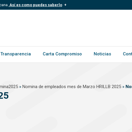
cana.
Así es como puedes saberlo
.mil.do
Los sitios web oficiales .gob.d
ece a una organización oficial del
Un candado (?) o https:// signific
.gob.do o .gov.do. Comparte inform
Transparencia
Carta Compromiso
Noticias
Con
mina2025
»
Nomina de empleados mes de Marzo HRILLB 2025
»
No
25