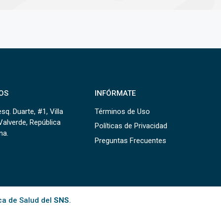
OS
INFÓRMATE
sq. Duarte, #1, Villa
Términos de Uso
Valverde, República
Políticas de Privacidad
na.
Preguntas Frecuentes
ca de Salud del
SNS
.