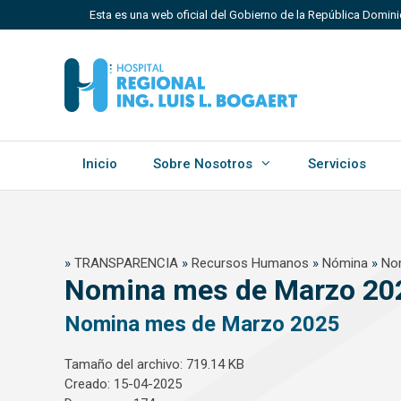
Saltar
Esta es una web oficial del Gobierno de la República Domini
al
contenido
Los sitios web oficiales utilizan .gob.do, .gov.do o 
Un sitio .gob.do, .gov.do o .mil.do significa que perten
Estado dominicano.
Inicio
Sobre Nosotros
Servicios
»
TRANSPARENCIA
»
Recursos Humanos
»
Nómina
»
No
Nomina mes de Marzo 20
Nomina mes de Marzo 2025
Tamaño del archivo: 719.14 KB
Creado: 15-04-2025