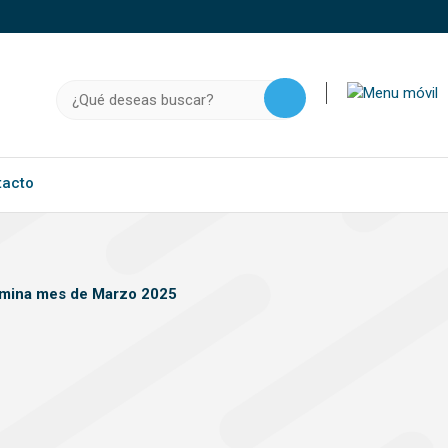
o, .gov.do o .mil.do seguros usan HTTPS
a que estás conectado a un sitio seguro dentro de
Buscar:
ación confidencial solo en este tipo de sitios.
tacto
mina mes de Marzo 2025