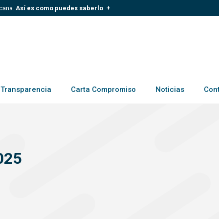
cana.
Así es como puedes saberlo
.mil.do
Los sitios web oficiales .gob.d
ece a una organización oficial del
Un candado (?) o https:// signific
.gob.do o .gov.do. Comparte inform
Transparencia
Carta Compromiso
Noticias
Con
025