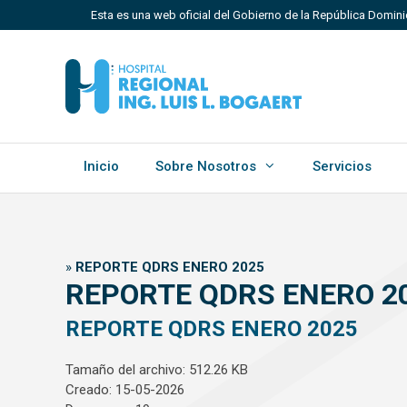
Saltar
Esta es una web oficial del Gobierno de la República Domini
al
contenido
Los sitios web oficiales utilizan .gob.do, .gov.do o 
Un sitio .gob.do, .gov.do o .mil.do significa que perten
Estado dominicano.
Inicio
Sobre Nosotros
Servicios
»
REPORTE QDRS ENERO 2025
REPORTE QDRS ENERO 2
REPORTE QDRS ENERO 2025
Tamaño del archivo: 512.26 KB
Creado: 15-05-2026