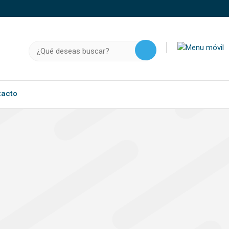
o, .gov.do o .mil.do seguros usan HTTPS
a que estás conectado a un sitio seguro dentro de
Buscar:
ación confidencial solo en este tipo de sitios.
tacto