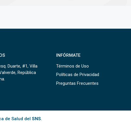
OS
INFÓRMATE
sq. Duarte, #1, Villa
Términos de Uso
Valverde, República
Políticas de Privacidad
na.
Preguntas Frecuentes
ca de Salud del
SNS
.