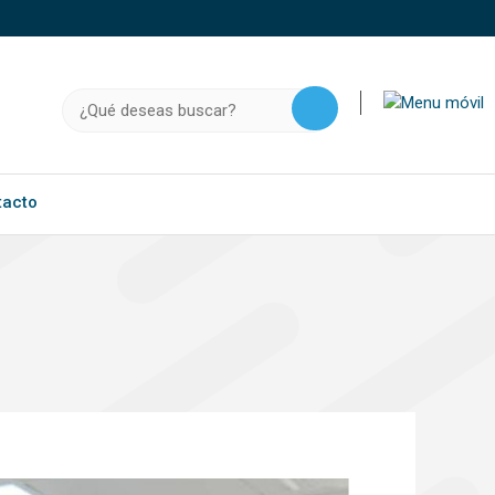
o, .gov.do o .mil.do seguros usan HTTPS
a que estás conectado a un sitio seguro dentro de
Buscar:
ación confidencial solo en este tipo de sitios.
tacto