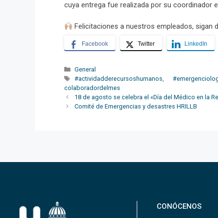
cuya entrega fue realizada por su coordinador
Felicitaciones a nuestros empleados, sigan d
Facebook
Twitter
LinkedIn
Categorías
General
Etiquetas
#actividadderecursoshumanos
,
#emergenciolog
colaboradordelmes
18 de agosto se celebra el «Día del Médico en la 
Comité de Emergencias y desastres HRILLB
CONÓCENOS