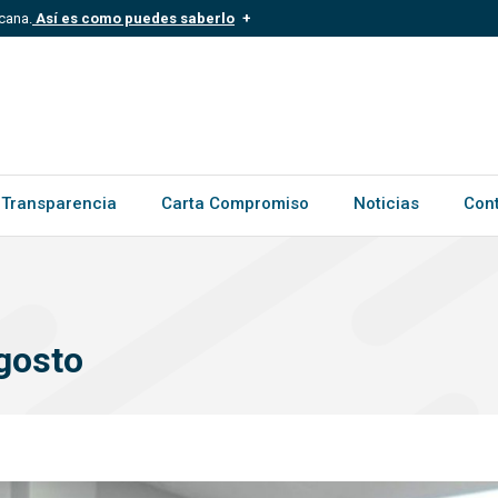
cana.
Así es como puedes saberlo
.mil.do
Los sitios web oficiales .gob.d
ece a una organización oficial del
Un candado (?) o https:// signific
.gob.do o .gov.do. Comparte inform
Transparencia
Carta Compromiso
Noticias
Con
gosto