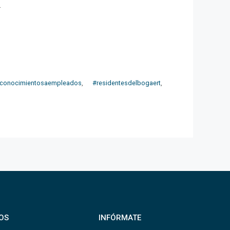
.
econocimientosaempleados
,
#residentesdelbogaert
,
OS
INFÓRMATE