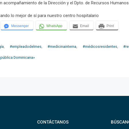
 en acompañamiento de la Dirección y el Dpto. de Recursos Humanos
ando lo mejor de sí para nuestro centro hospitalario
Messenger
WhatsApp
Email
Print
ía
,
#empleadodelmes
,
#medicinainterna
,
#médicosresidentes
,
#r
República Dominicana»
CONTÁCTANOS
BÚSCAN