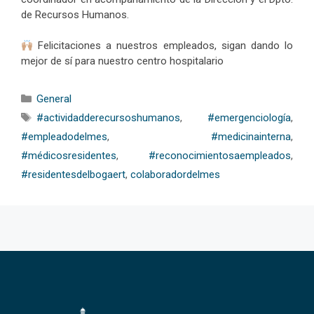
de Recursos Humanos.
Felicitaciones a nuestros empleados, sigan dando lo
mejor de sí para nuestro centro hospitalario
Categorías
General
Etiquetas
#actividadderecursoshumanos
,
#emergenciología
,
#empleadodelmes
,
#medicinainterna
,
#médicosresidentes
,
#reconocimientosaempleados
,
#residentesdelbogaert
,
colaboradordelmes