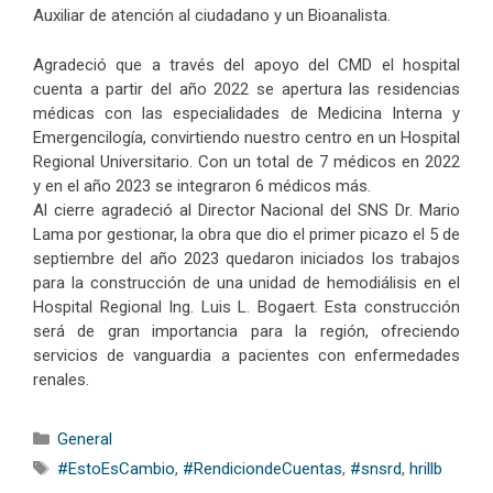
Auxiliar de atención al ciudadano y un Bioanalista.
Agradeció que a través del apoyo del CMD el hospital
cuenta a partir del año 2022 se apertura las residencias
médicas con las especialidades de Medicina Interna y
Emergencilogía, convirtiendo nuestro centro en un Hospital
Regional Universitario. Con un total de 7 médicos en 2022
y en el año 2023 se integraron 6 médicos más.
Al cierre agradeció al Director Nacional del SNS Dr. Mario
Lama por gestionar, la obra que dio el primer picazo el 5 de
septiembre del año 2023 quedaron iniciados los trabajos
para la construcción de una unidad de hemodiálisis en el
Hospital Regional Ing. Luis L. Bogaert. Esta construcción
será de gran importancia para la región, ofreciendo
servicios de vanguardia a pacientes con enfermedades
renales.
Categorías
General
Etiquetas
#EstoEsCambio
,
#RendiciondeCuentas
,
#snsrd
,
hrillb