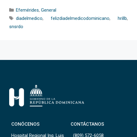
Categorías
Efemérides
,
General
Etiquetas
diadelmedico
,
felizdiadelmedicodominicano
,
hrillb
,
snsrdo
CONÓCENOS
CONTÁCTANOS
Hospital Regional Ing. Luis
(809) 572-6058