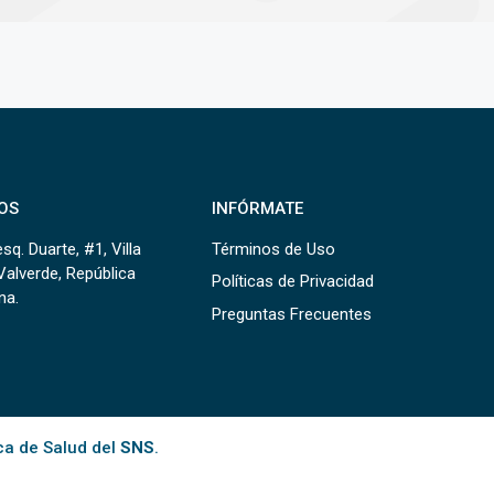
OS
INFÓRMATE
sq. Duarte, #1, Villa
Términos de Uso
Valverde, República
Políticas de Privacidad
na.
Preguntas Frecuentes
ca de Salud del
SNS
.