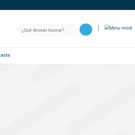
o, .gov.do o .mil.do seguros usan HTTPS
a que estás conectado a un sitio seguro dentro de
Buscar:
ación confidencial solo en este tipo de sitios.
tacto