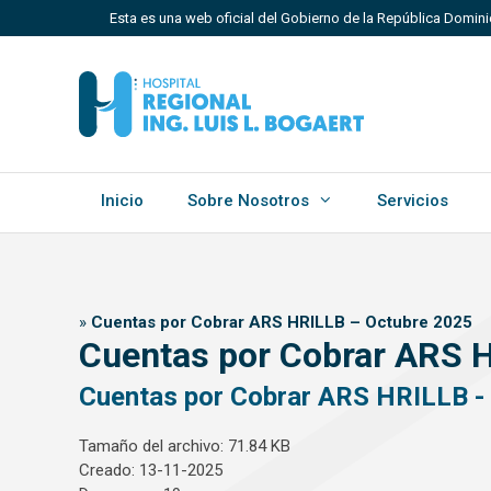
Saltar
Esta es una web oficial del Gobierno de la República Domini
al
contenido
Los sitios web oficiales utilizan .gob.do, .gov.do o 
Un sitio .gob.do, .gov.do o .mil.do significa que perten
Estado dominicano.
Inicio
Sobre Nosotros
Servicios
»
Cuentas por Cobrar ARS HRILLB – Octubre 2025
Cuentas por Cobrar ARS 
Cuentas por Cobrar ARS HRILLB -
Tamaño del archivo: 71.84 KB
Creado: 13-11-2025