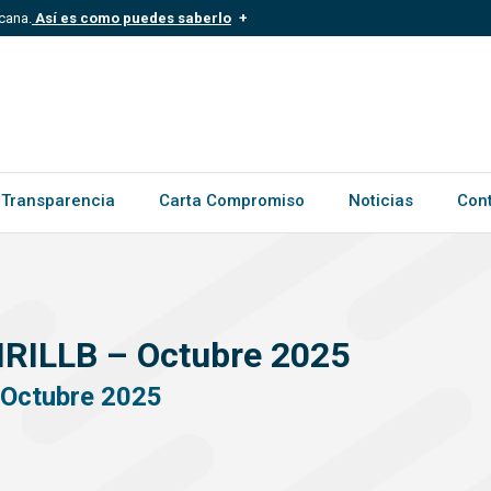
cana.
Así es como puedes saberlo
.mil.do
Los sitios web oficiales .gob.d
ece a una organización oficial del
Un candado (?) o https:// signific
.gob.do o .gov.do. Comparte inform
Transparencia
Carta Compromiso
Noticias
Con
HRILLB – Octubre 2025
 Octubre 2025