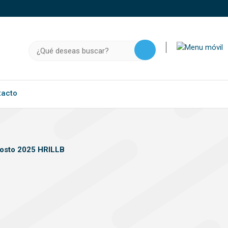
o, .gov.do o .mil.do seguros usan HTTPS
a que estás conectado a un sitio seguro dentro de
Buscar:
ación confidencial solo en este tipo de sitios.
tacto
gosto 2025 HRILLB