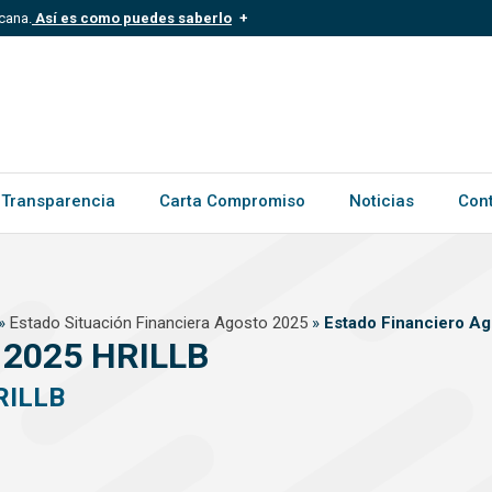
cana.
Así es como puedes saberlo
.mil.do
Los sitios web oficiales .gob.d
ece a una organización oficial del
Un candado (?) o https:// signific
.gob.do o .gov.do. Comparte inform
Transparencia
Carta Compromiso
Noticias
Con
»
Estado Situación Financiera Agosto 2025
»
Estado Financiero A
o 2025 HRILLB
RILLB