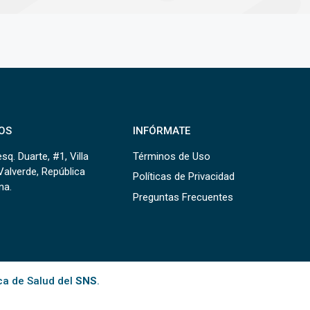
OS
INFÓRMATE
sq. Duarte, #1, Villa
Términos de Uso
Valverde, República
Políticas de Privacidad
na.
Preguntas Frecuentes
ca de Salud del
SNS
.