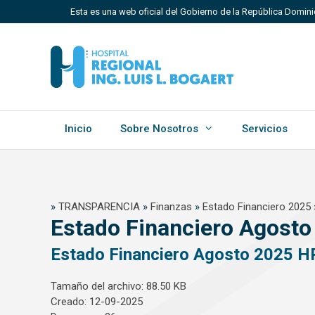
Saltar
Esta es una web oficial del Gobierno de la República Domini
al
contenido
Los sitios web oficiales utilizan .gob.do, .gov.do o 
Un sitio .gob.do, .gov.do o .mil.do significa que perten
Estado dominicano.
Inicio
Sobre Nosotros
Servicios
»
TRANSPARENCIA
»
Finanzas
»
Estado Financiero 2025
Estado Financiero Agost
Estado Financiero Agosto 2025 H
Tamaño del archivo: 88.50 KB
Creado: 12-09-2025