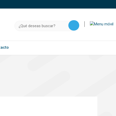
o, .gov.do o .mil.do seguros usan HTTPS
a que estás conectado a un sitio seguro dentro de
Buscar:
ación confidencial solo en este tipo de sitios.
tacto