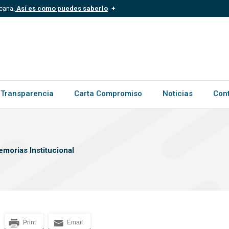
cana.
Así es como puedes saberlo
.mil.do
Los sitios web oficiales .gob.d
ece a una organización oficial del
Un candado (?) o https:// signific
.gob.do o .gov.do. Comparte inform
Transparencia
Carta Compromiso
Noticias
Con
morias Institucional
Print
Email